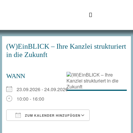
Zum
Inhalt
springen
SchuhTronic IT
(W)EinBLICK – Ihre Kanzlei strukturiert
in die Zukunft
WANN
23.09.2026 - 24.09.2026
10:00 - 16:00
ZUM KALENDER HINZUFÜGEN
ICS herunterladen
Google Kalender