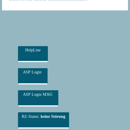
HelpLine
ASP Login
ASP Login M365
RZ-Status:
keine Störung