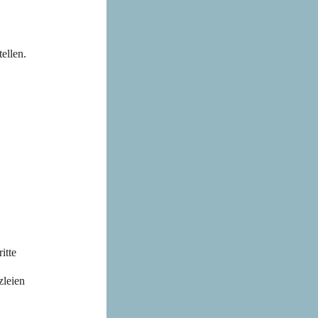
ellen.
itte
zleien