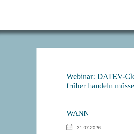
Zum
Inhalt
springen
Webinar: DATEV-Clou
früher handeln müss
WANN
31.07.2026