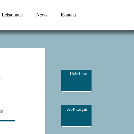
Leistungen
News
Kontakt
HelpLine
h
ASP Login