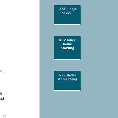
ASP Login
M365
Office 365
Out
RZ-Status:
keine
Störung
amit
Newsletter
Anmeldung
en
und
ende