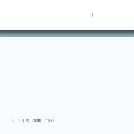
Zum
Inhalt
springen
SchuhTronic IT
Juli 19, 2020
10:00