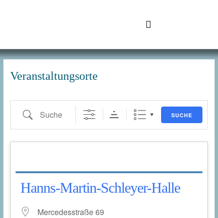
Zum
Inhalt
springen
SchuhTronic IT
Suche
Veranstaltungsorte
SUCHE
Hanns-Martin-Schleyer-Halle
Mercedesstraße 69