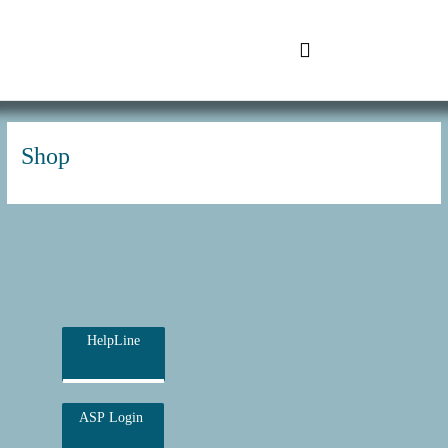
Zum
Inhalt
springen
SchuhTronic IT
Shop
HelpLine
ASP Login