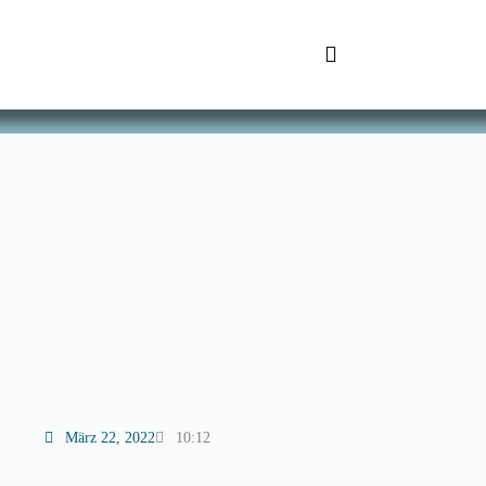
Zum
Inhalt
springen
SchuhTronic IT
März 22, 2022
10:12