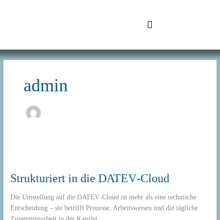
Zum
Inhalt
springen
SchuhTronic IT
admin
Strukturiert
in
Strukturiert in die DATEV‑Cloud
die
DATEV‑Cloud
Die Umstellung auf die DATEV‑Cloud ist mehr als eine technische
Entscheidung – sie betrifft Prozesse, Arbeitsweisen und die tägliche
Zusammenarbeit in der Kanzlei.