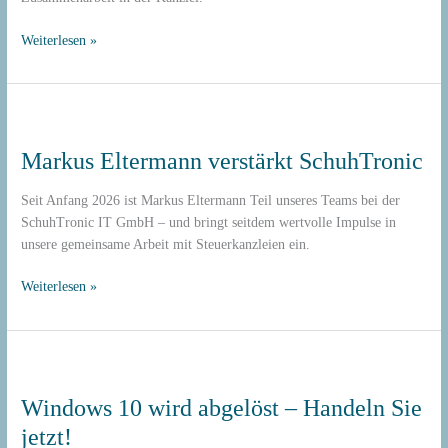
Weiterlesen »
Markus
Eltermann
Markus Eltermann verstärkt SchuhTronic
verstärkt
SchuhTronic
Seit Anfang 2026 ist Markus Eltermann Teil unseres Teams bei der
SchuhTronic IT GmbH – und bringt seitdem wertvolle Impulse in
unsere gemeinsame Arbeit mit Steuerkanzleien ein.
Weiterlesen »
Windows
10
Windows 10 wird abgelöst – Handeln Sie
wird
abgelöst
jetzt!