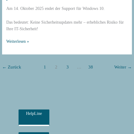
–
Handeln
Am 14. Oktober 2025 endet der Support für Windows 10.
Sie
jetzt!
Das bedeutet: Keine Sicherheitsupdates mehr – erhebliches Risiko für
Ihre IT-Sicherheit!
Weiterlesen »
←
Zurück
1
2
3
…
38
Weiter
→
HelpLine