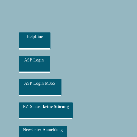
HelpLine
ASP Login
ASP Login M365
RZ-Status:
keine Störung
Newsletter Anmeldung