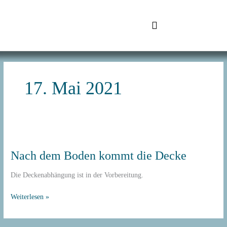
Zum
Inhalt
springen
SchuhTronic IT
17. Mai 2021
Nach
dem
Nach dem Boden kommt die Decke
Boden
kommt
Die Deckenabhängung ist in der Vorbereitung.
die
Decke
Weiterlesen »