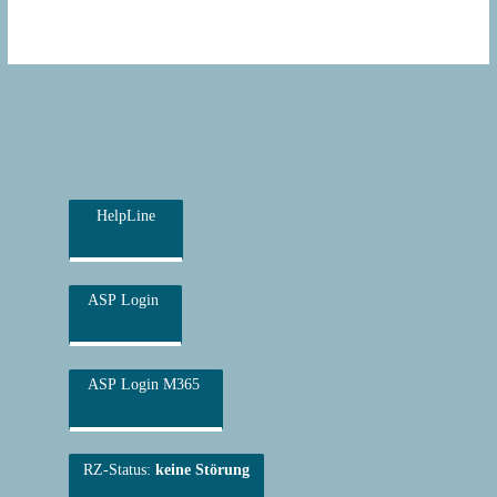
HelpLine
ASP Login
ASP Login M365
RZ-Status:
keine Störung